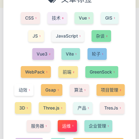
CSS
技术
Vue
GIS
1
9
5
1
JS
JavaScript
杂谈
1
1
2
Vue3
Vite
轮子
2
1
1
WebPack
前端
GreenSock
1
2
1
动效
Gsap
算法
项目管理
1
1
1
2
3D
Three.js
产品
TresJs
1
1
1
1
服务器
运维
企业管理
1
1
1