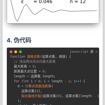
4. 伪代码
javascript
function
道格拉斯
(
运算点集
,
 阈值
)
{
// 找出两点间点的最大距离
  最大距离 
=
0
;
  距离最大点位置 
=
0
;
  length 
=
 运算集
.
length
;
for
(
let
 i 
=
0
;
 i 
<
 length 
-
1
;
 i
++
)
{
    d 
=
计算点到直线距离
(
      运算点集
[
i
]
,
拟合直线方程
(
运算点集
[
0
]
,
 运算点集
[
length 
-
1
]
)
)
;