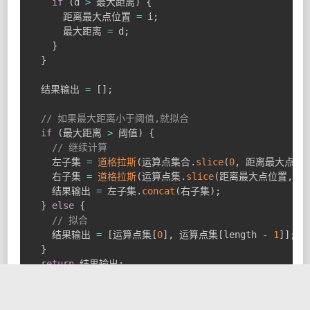
if
(
d 
>
 最大距离
)
{
      距离最大点位置 
=
 i
;
      最大距离 
=
 d
;
}
}
  结果输出 
=
[
]
;
// 如果最大距离小于阈值,就拟合
if
(
最大距离 
>
 阈值
)
{
// 继续计算
    左子集 
=
道格拉斯
(
运算点集合
.
slice
(
0
,
 距离最大点位
    右子集 
=
道格拉斯
(
运算点集
.
slice
(
距离最大点位置
,
 le
    结果输出 
=
 左子集
.
concat
(
右子集
)
;
}
else
{
// 拟合
    结果输出 
=
[
运算点集
[
0
]
,
 运算点集
[
length 
-
1
]
]
;
}
return
 结果输出
;
}