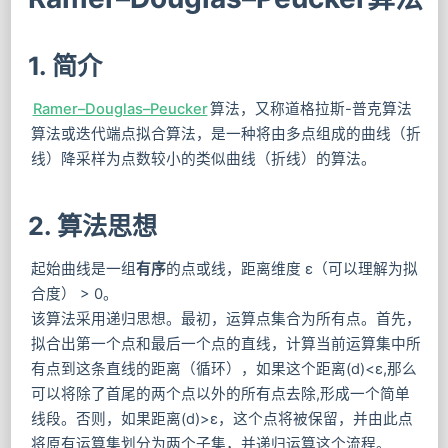
1. 简介
Ramer–Douglas–Peucker
算法，又称道格拉斯-普克算法
算法或迭代端点拟合算法，是一种将由多点组成的曲线（折
线）降采样为点数较小的类似曲线（折线）的算法。
2. 算法思想
起始曲线是一组
有序
的点或线，距离维度 ε（可以理解为拟
合度） > 0。
该算法采用递归思想。最初，运算点集合为所有点。首先，
拟合出第一个点和最后一个点的直线，计算当前运算集中所
有点到这条直线的距离（循环），如果这个距离(d)<ε,那么
可以将除了首尾的两个点以外的所有点去除,形成一个简单
线段。否则，如果距离(d)>ε，这个点将被保留，并由此点
将原有运算集划分为两个子集，并递归运算这个流程。